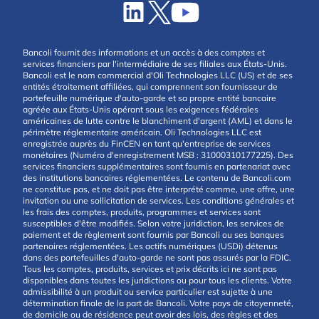
Bancoli fournit des informations et un accès à des comptes et
services financiers par l'intermédiaire de ses filiales aux États-Unis.
Bancoli est le nom commercial d'Oli Technologies LLC (US) et de ses
entités étroitement affiliées, qui comprennent son fournisseur de
portefeuille numérique d'auto-garde et sa propre entité bancaire
agréée aux États-Unis opérant sous les exigences fédérales
américaines de lutte contre le blanchiment d'argent (AML) et dans le
périmètre réglementaire américain. Oli Technologies LLC est
enregistrée auprès du FinCEN en tant qu'entreprise de services
monétaires (Numéro d'enregistrement MSB : 31000310177225). Des
services financiers supplémentaires sont fournis en partenariat avec
des institutions bancaires réglementées. Le contenu de Bancoli.com
ne constitue pas, et ne doit pas être interprété comme, une offre, une
invitation ou une sollicitation de services. Les conditions générales et
les frais des comptes, produits, programmes et services sont
susceptibles d'être modifiés. Selon votre juridiction, les services de
paiement et de règlement sont fournis par Bancoli ou ses banques
partenaires réglementées. Les actifs numériques (USDi) détenus
dans des portefeuilles d'auto-garde ne sont pas assurés par la FDIC.
Tous les comptes, produits, services et prix décrits ici ne sont pas
disponibles dans toutes les juridictions ou pour tous les clients. Votre
admissibilité à un produit ou service particulier est sujette à une
détermination finale de la part de Bancoli. Votre pays de citoyenneté,
de domicile ou de résidence peut avoir des lois, des règles et des