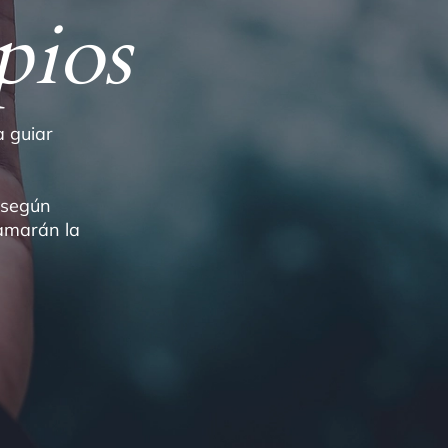
pios
a guiar
r según
lamarán la