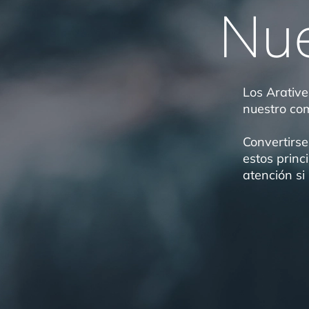
Nu
Los Arative
nuestro com
Convertirse
estos princ
atención si