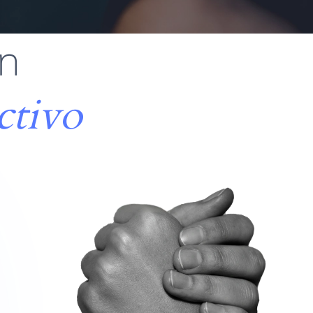
on
ctivo