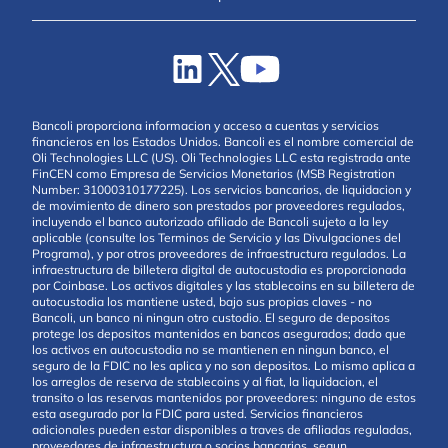
Bancoli proporciona informacion y acceso a cuentas y servicios
financieros en los Estados Unidos. Bancoli es el nombre comercial de
Oli Technologies LLC (US). Oli Technologies LLC esta registrada ante
FinCEN como Empresa de Servicios Monetarios (MSB Registration
Number: 31000310177225). Los servicios bancarios, de liquidacion y
de movimiento de dinero son prestados por proveedores regulados,
incluyendo el banco autorizado afiliado de Bancoli sujeto a la ley
aplicable (consulte los Terminos de Servicio y las Divulgaciones del
Programa), y por otros proveedores de infraestructura regulados. La
infraestructura de billetera digital de autocustodia es proporcionada
por Coinbase. Los activos digitales y las stablecoins en su billetera de
autocustodia los mantiene usted, bajo sus propias claves - no
Bancoli, un banco ni ningun otro custodio. El seguro de depositos
protege los depositos mantenidos en bancos asegurados; dado que
los activos en autocustodia no se mantienen en ningun banco, el
seguro de la FDIC no les aplica y no son depositos. Lo mismo aplica a
los arreglos de reserva de stablecoins y al fiat, la liquidacion, el
transito o las reservas mantenidos por proveedores: ninguno de estos
esta asegurado por la FDIC para usted. Servicios financieros
adicionales pueden estar disponibles a traves de afiliadas reguladas,
proveedores de infraestructura o socios bancarios, segun