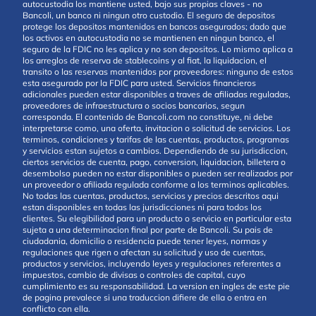
autocustodia los mantiene usted, bajo sus propias claves - no
Bancoli, un banco ni ningun otro custodio. El seguro de depositos
protege los depositos mantenidos en bancos asegurados; dado que
los activos en autocustodia no se mantienen en ningun banco, el
seguro de la FDIC no les aplica y no son depositos. Lo mismo aplica a
los arreglos de reserva de stablecoins y al fiat, la liquidacion, el
transito o las reservas mantenidos por proveedores: ninguno de estos
esta asegurado por la FDIC para usted. Servicios financieros
adicionales pueden estar disponibles a traves de afiliadas reguladas,
proveedores de infraestructura o socios bancarios, segun
corresponda. El contenido de Bancoli.com no constituye, ni debe
interpretarse como, una oferta, invitacion o solicitud de servicios. Los
terminos, condiciones y tarifas de las cuentas, productos, programas
y servicios estan sujetos a cambios. Dependiendo de su jurisdiccion,
ciertos servicios de cuenta, pago, conversion, liquidacion, billetera o
desembolso pueden no estar disponibles o pueden ser realizados por
un proveedor o afiliada regulada conforme a los terminos aplicables.
No todas las cuentas, productos, servicios y precios descritos aqui
estan disponibles en todas las jurisdicciones ni para todos los
clientes. Su elegibilidad para un producto o servicio en particular esta
sujeta a una determinacion final por parte de Bancoli. Su pais de
ciudadania, domicilio o residencia puede tener leyes, normas y
regulaciones que rigen o afectan su solicitud y uso de cuentas,
productos y servicios, incluyendo leyes y regulaciones referentes a
impuestos, cambio de divisas o controles de capital, cuyo
cumplimiento es su responsabilidad. La version en ingles de este pie
de pagina prevalece si una traduccion difiere de ella o entra en
conflicto con ella.